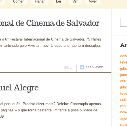
r
Comer
Flanar
Ler
Ver
Viver
ional de Cinema de Salvador
o 6º Festival Internacional de Cinema de Salvador. 75 filmes
Ar
ez turbinado pelo Vivo art.mov. E esse ano não tem desculpa:
dez
feve
READ MORE
2
julh
jane
out
uel Alegre
julh
feve
out
onal português. Precisa dizer mais? Defeito: Contempla apenas
mar
 páginas – o que torna bastante limitante a possibilidade de
nov
009
ago
mai