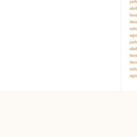
jun
abri
feve
dez
out
ago
jun
abri
feve
dez
out
ago