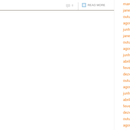
mar
READ MORE
0
jane
out
ago
jun
jane
out
ago
jun
abri
feve
dez
out
ago
jun
abri
feve
dez
out
ago