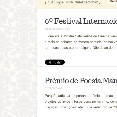
Bebe
[Post Tagged with:
"internacional"
]
6º Festival Internac
08/10/2009 AT 16:35
O que era a Mostra SalaDeArte de Cinema virou 
e mais os debates da mostra paralela, dessa v
tem duas salas até no Itaigara. Não deixe de ir!
Prémio de Poesia Man
02/09/2009 AT 14:20
Porquê participar: Importante prêmio internaci
projetos de livros inteiros com, no mínimo, cem
inscrição. Inscrições: até 15 de setembro de 2