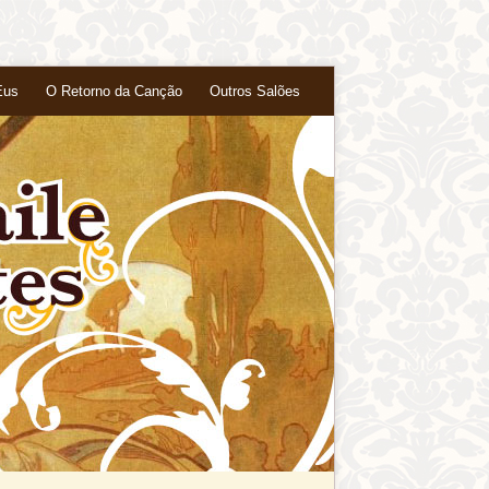
Eus
O Retorno da Canção
Outros Salões