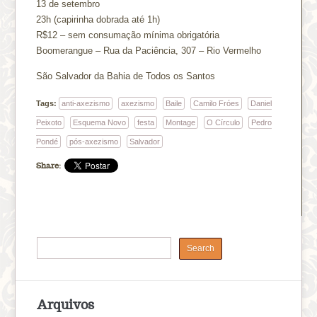
13 de setembro
23h (capirinha dobrada até 1h)
R$12 – sem consumação mínima obrigatória
Boomerangue – Rua da Paciência, 307 – Rio Vermelho
São Salvador da Bahia de Todos os Santos
Tags:
anti-axezismo
axezismo
Baile
Camilo Fróes
Daniel
Peixoto
Esquema Novo
festa
Montage
O Círculo
Pedro
Pondé
pós-axezismo
Salvador
Share:
Arquivos