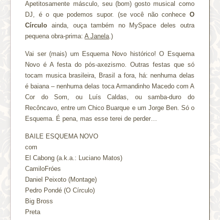
Apetitosamente másculo, seu (bom) gosto musical como
DJ, é o que podemos supor. (se você não conhece
O
Círculo
ainda, ouça também no MySpace deles outra
pequena obra-prima:
A Janela
.)
Vai ser (mais) um Esquema Novo histórico! O Esquema
Novo é A festa do pós-axezismo. Outras festas que só
tocam musica brasileira, Brasil a fora, há: nenhuma delas
é baiana – nenhuma delas toca Armandinho Macedo com A
Cor do Som, ou Luís Caldas, ou samba-duro do
Recôncavo, entre um Chico Buarque e um Jorge Ben. Só o
Esquema. É pena, mas esse terei de perder…
BAILE ESQUEMA NOVO
com
El Cabong (a.k.a.: Luciano Matos)
CamiloFróes
Daniel Peixoto (Montage)
Pedro Pondé (O Círculo)
Big Bross
Preta