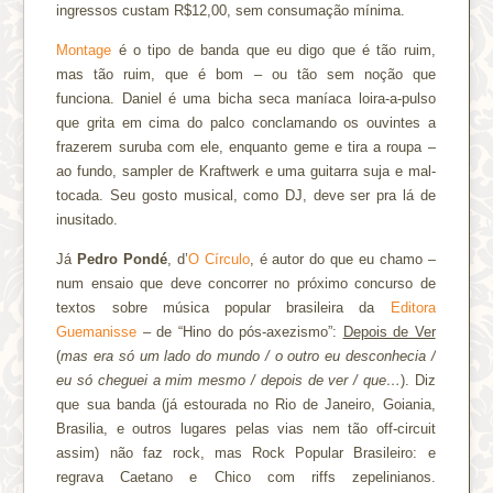
ingressos custam R$12,00, sem consumação mínima.
Montage
é o tipo de banda que eu digo que é tão ruim,
mas tão ruim, que é bom – ou tão sem noção que
funciona. Daniel é uma bicha seca maníaca loira-a-pulso
que grita em cima do palco conclamando os ouvintes a
frazerem suruba com ele, enquanto geme e tira a roupa –
ao fundo, sampler de Kraftwerk e uma guitarra suja e mal-
tocada. Seu gosto musical, como DJ, deve ser pra lá de
inusitado.
Já
Pedro Pondé
, d’
O Círculo
, é autor do que eu chamo –
num ensaio que deve concorrer no próximo concurso de
textos sobre música popular brasileira da
Editora
Guemanisse
– de “Hino do pós-axezismo”:
Depois de Ver
(
mas era só um lado do mundo / o outro eu desconhecia /
eu só cheguei a mim mesmo / depois de ver / que…
). Diz
que sua banda (já estourada no Rio de Janeiro, Goiania,
Brasilia, e outros lugares pelas vias nem tão off-circuit
assim) não faz rock, mas Rock Popular Brasileiro: e
regrava Caetano e Chico com riffs zepelinianos.