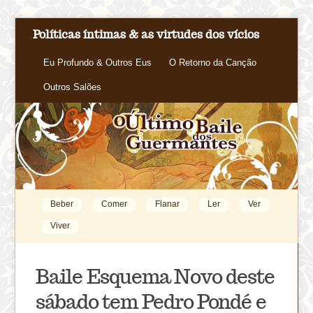
Políticas íntimas & as virtudes dos vícios
Eu Profundo & Outros Eus
O Retorno da Canção
Outros Salões
Beber
Comer
Flanar
Ler
Ver
Viver
Baile Esquema Novo deste
sábado tem Pedro Pondé e