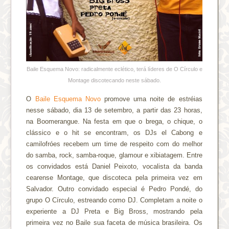
Baile Esquema Novo: radicalmente eclético, terá líderes de O Círculo e
Montage discotecando neste sábado.
O
Baile Esquema Novo
promove uma noite de estréias
nesse sábado, dia 13 de setembro, a partir das 23 horas,
na Boomerangue. Na festa em que o brega, o chique, o
clássico e o hit se encontram, os DJs el Cabong e
camilofróes recebem um time de respeito com do melhor
do samba, rock, samba-roque, glamour e xibiatagem. Entre
os convidados está Daniel Peixoto, vocalista da banda
cearense Montage, que discoteca pela primeira vez em
Salvador. Outro convidado especial é Pedro Pondé, do
grupo O Círculo, estreando como DJ. Completam a noite o
experiente a DJ Preta e Big Bross, mostrando pela
primeira vez no Baile sua faceta de música brasileira. Os