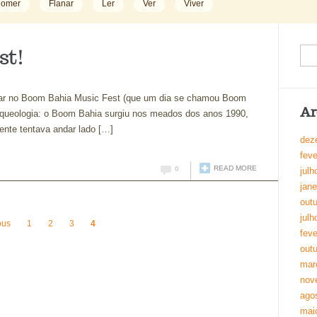
omer
Flanar
Ler
Ver
Viver
st!
car no Boom Bahia Music Fest (que um dia se chamou Boom
Ar
arqueologia: o Boom Bahia surgiu nos meados dos anos 1990,
gente tentava andar lado […]
dez
feve
READ MORE
0
julh
jane
out
julh
ous
1
2
3
4
feve
out
mar
nov
ago
mai