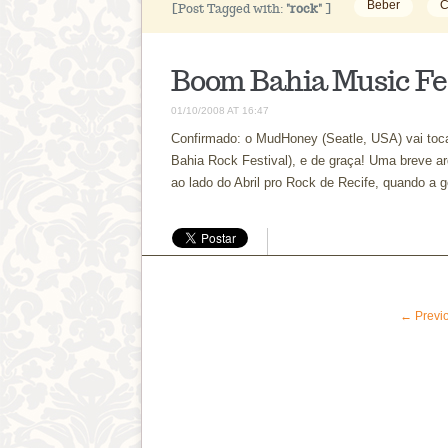
Beber
C
[Post Tagged with:
"rock"
]
Boom Bahia Music Fe
01/10/2008 AT 16:47
Confirmado: o MudHoney (Seatle, USA) vai to
Bahia Rock Festival), e de graça! Uma breve 
ao lado do Abril pro Rock de Recife, quando a 
← Previ