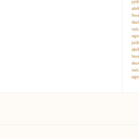
jun
abri
feve
dez
out
ago
jun
abri
feve
dez
out
ago