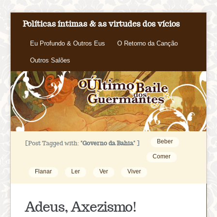
Políticas íntimas & as virtudes dos vícios
Eu Profundo & Outros Eus
O Retorno da Canção
Outros Salões
Beber
[Post Tagged with:
"Governo da Bahia"
]
Comer
Flanar
Ler
Ver
Viver
Adeus, Axezismo!