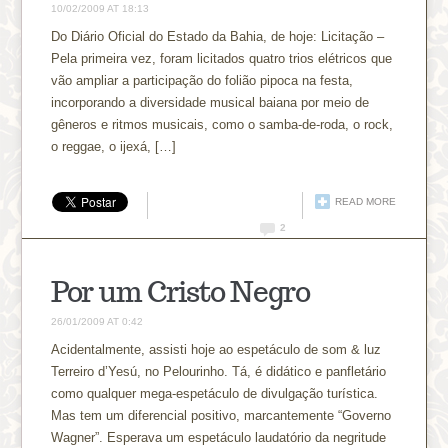
10/02/2009 AT 18:13
Do Diário Oficial do Estado da Bahia, de hoje: Licitação –
Pela primeira vez, foram licitados quatro trios elétricos que
vão ampliar a participação do folião pipoca na festa,
incorporando a diversidade musical baiana por meio de
gêneros e ritmos musicais, como o samba-de-roda, o rock,
o reggae, o ijexá, […]
READ MORE
2
Por um Cristo Negro
26/01/2009 AT 0:42
Acidentalmente, assisti hoje ao espetáculo de som & luz
Terreiro d’Yesú, no Pelourinho. Tá, é didático e panfletário
como qualquer mega-espetáculo de divulgação turística.
Mas tem um diferencial positivo, marcantemente “Governo
Wagner”. Esperava um espetáculo laudatório da negritude