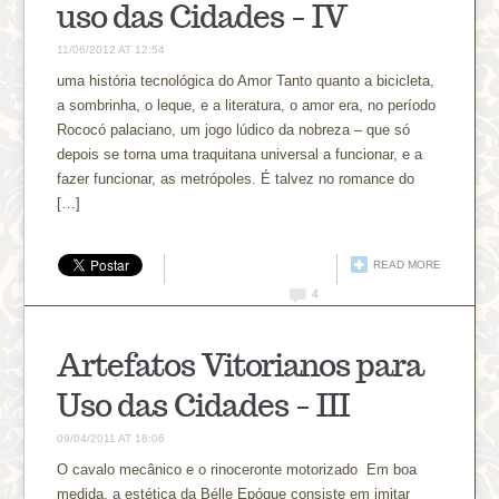
uso das Cidades – IV
11/06/2012 AT 12:54
uma história tecnológica do Amor Tanto quanto a bicicleta,
a sombrinha, o leque, e a literatura, o amor era, no período
Rococó palaciano, um jogo lúdico da nobreza – que só
depois se torna uma traquitana universal a funcionar, e a
fazer funcionar, as metrópoles. É talvez no romance do
[…]
READ MORE
4
Artefatos Vitorianos para
Uso das Cidades – III
09/04/2011 AT 18:06
O cavalo mecânico e o rinoceronte motorizado Em boa
medida, a estética da Bélle Epóque consiste em imitar