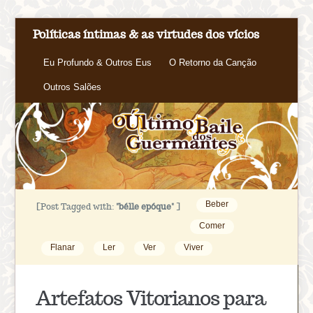
Políticas íntimas & as virtudes dos vícios
Eu Profundo & Outros Eus
O Retorno da Canção
Outros Salões
Beber
[Post Tagged with:
"bélle epóque"
]
Comer
Flanar
Ler
Ver
Viver
Artefatos Vitorianos para