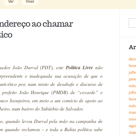
Ver
Viver
endereço ao chamar
tico
Ar
dez
feve
nador João Durval (PDT), este
Política Livre
não
julh
urpreendente e inadequada sua acusação de que o
jane
nti-ético por, num misto de desabafo e discurso de
out
o prefeito João Henrique (PMDB) de “covarde” e
julh
feve
pouco lisonjeiros, em meio a um comício de apoio ao
out
nheiro, num bairro do Subúrbio de Salvador.
mar
nov
plo, quando levou Durval pela mão na campanha de
ago
 quando reclamou – e toda a Bahia política sabe
mai