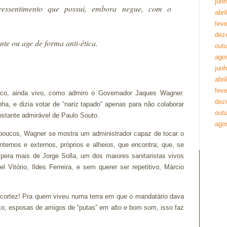
jun
essentimento que possui, embora negue, com o
abri
feve
dez
nte ou age de forma anti-ética.
out
ago
jun
abri
feve
ico, ainda vivo, como admiro o Governador Jaques Wagner.
dez
a, e dizia votar de “nariz tapado” apenas para não colaborar
out
bstante admirável de Paulo Souto.
ago
 poucos, Wagner se mostra um administrador capaz de tocar o
rnos e externos, próprios e alheios, que encontra; que, se
pera mais de Jorge Solla, um dos maiores sanitaristas vivos
 Vitório, Ildes Ferreira, e sem querer ser repetitivo, Márcio
ortez! Pra quem viveu numa terra em que o mandatário dava
ico, esposas de amigos de “putas” em alto e bom som, isso faz