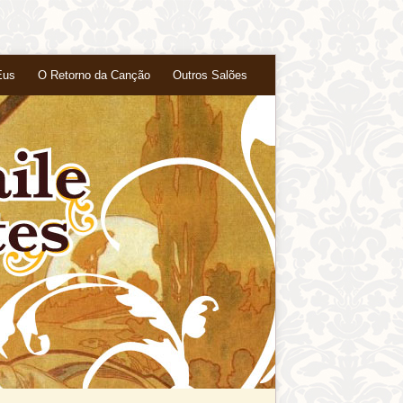
Eus
O Retorno da Canção
Outros Salões