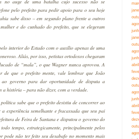
m no auge de uma batalha cujo sucesso não se
mar
efone pelo prefeito para pedir apoio para o seu hoje
jane
out
ahia sabe disso – em segundo plano frente a outros
ago
 mulher e do cunhado do prefeito, que se elegeram
jun
jane
out
pelo interior do Estado com o auxílio apenas de uma
ago
i oneroso. Aliás, por isso, petistas ortodoxos chegaram
jun
 educado de “mala”, o que Wagner nunca aprovou. A
abri
feve
r de que o prefeito mente, vale lembrar que João
dez
o ao governo para dar oportunidade de disputa a
out
a história – para não dizer, com a verdade.
ago
jun
lítica sabe que o prefeito desistiu de concorrer ao
abri
 a experiência semelhante e fracassada que seu pai
feve
efeitura de Feira de Santana e disputou o governo do
dez
out
 todo tempo, estrategicamente, principalmente pelos
ago
or pode não ter feito seu desabafo no momento mais