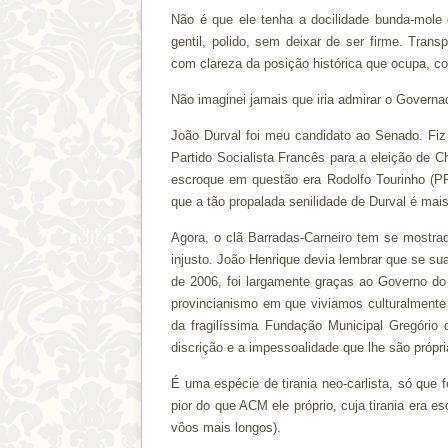
Não é que ele tenha a docilidade bunda-mole d
gentil, polido, sem deixar de ser firme. Tran
com clareza da posição histórica que ocupa, 
Não imaginei jamais que iria admirar o Governa
João Durval foi meu candidato ao Senado. Fi
Partido Socialista Francês para a eleição de C
escroque em questão era Rodolfo Tourinho (PF
que a tão propalada senilidade de Durval é mais
Agora, o clã Barradas-Carneiro tem se mostra
injusto. João Henrique devia lembrar que se su
de 2006, foi largamente graças ao Governo do 
provincianismo em que viviamos culturalment
da fragilíssima Fundação Municipal Gregóri
discrição e a impessoalidade que lhe são própri
É uma espécie de tirania neo-carlista, só que f
pior do que ACM ele próprio, cuja tirania era es
vôos mais longos).