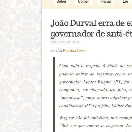
Beber
Comer
Flanar
Ler
João Durval erra de 
governador de anti-é
25/10/2008 AT 10:24
do site
Política Livre
:
Com todo o respeito à idade do se
poderia deixar de registrar como s
governador Jaques Wagner (PT) foi a
campanha, ter chamado seu filho, 
“mentiroso”, entre outros adjetivos 
candidato do PT a prefeito, Walter Pi
Wagner não foi anti-ético, por exem
2006 em que ambos se elegeram. Nem