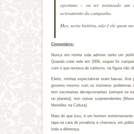
oportuno – ou ter misturado um r
acirramento da campanha.
Mas, nesta história, não é ele quem me
Comentário:
Nunca em minha vida admirei tanto um polít
Quando votei nele em 2006, sequer fiz campanh
com o que restava de carlismo, na figura não o
Eleito, minhas expectativas eram baixas. Aos
governo mesmo com os inúmeros problemas inte
tem secretarias decepcionantes (sempre se es
no planeta), tem outras surpreendentes (Manoel
Meirelles na Cultura).
Mais do que isso, é um homem extremamente c
tapa na cara de jornalista e chamava, em públ
toda a diferença.