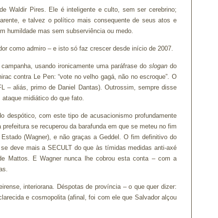
e Waldir Pires. Ele é inteligente e culto, sem ser cerebrino;
sparente, e talvez o político mais consequente de seus atos e
com humildade mas sem subserviência ou medo.
dor como admiro – e isto só faz crescer desde início de 2007.
z campanha, usando ironicamente uma paráfrase do
slogan
do
hirac contra Le Pen: “vote no velho gagá, não no escroque”. O
L – aliás, primo de Daniel Dantas). Outrossim, sempre disse
 ataque midiático do que fato.
do despótico, com este tipo de acusacionismo profundamente
a prefeitura se recuperou da barafunda em que se meteu no fim
Estado (Wagner), e não graças a Geddel. O fim definitivo do
e se deve mais a SECULT do que às tímidas medidas anti-axé
o de Mattos. E Wagner nunca lhe cobrou esta conta – com a
as.
eirense, interiorana. Déspotas de província – o que quer dizer:
clarecida e cosmopolita (afinal, foi com ele que Salvador alçou