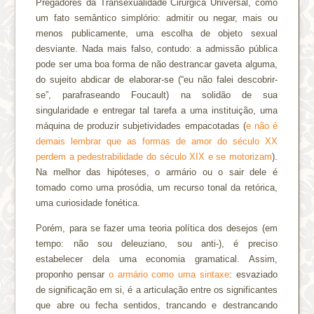
Pregadores da Transexualidade Cirúrgica Universal, como
um fato semântico simplório: admitir ou negar, mais ou
menos publicamente, uma escolha de objeto sexual
desviante. Nada mais falso, contudo: a admissão pública
pode ser uma boa forma de não destrancar gaveta alguma,
do sujeito abdicar de elaborar-se (“eu não falei descobrir-
se”, parafraseando Foucault) na solidão de sua
singularidade e entregar tal tarefa a uma instituição, uma
máquina de produzir subjetividades empacotadas (
e não é
demais lembrar que as formas de amor do século XX
perdem a pedestrabilidade do século XIX e se motorizam
).
Na melhor das hipóteses, o armário ou o sair dele é
tomado como uma prosódia, um recurso tonal da retórica,
uma curiosidade fonética.
Porém, para se fazer uma teoria política dos desejos (em
tempo: não sou deleuziano, sou anti-), é preciso
estabelecer dela uma economia gramatical. Assim,
proponho pensar
o armário como uma sintaxe
: esvaziado
de significação em si, é a articulação entre os significantes
que abre ou fecha sentidos, trancando e destrancando