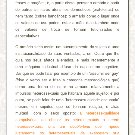
frases e orações; e, a partir disso, pensar o armário a partir
de outros similares utensílios domésticos (prateleiras) ou
nem tanto (cofres bancários): o armário como o lugar onde
os valores de uso podem estar a mão, mas também onde
os valores de troca se tornam fetichizados e
especulativos.
O armário seria assim um sucumbimento do sujeito a uma
institucionalidade de suas vontades, a um Outro que lhe
guia nos seus afetos alienados, e mais recentemente a
uma máquina industrial difusa do capitalismo cognitivo.
Daí que se pode falar por exemplo de um “assumir ser gay”
(friso o verbo ser e friso a categoria mercadológica gay)
como uma forma de estar no armário relativamente a
impulsos heterossexuais que habitam aquele sujeito; e por
outra, se pode falar de uma “heterossexualidade encubada”
mesmo em sujeitos que só tenham relação, e aliás
muitas!, com o sexo oposto:
a heterossexualidade
compulsória, ao obrigar os heterossexuais a serem
heterossexuais, cria um
double-bind
que impede
justamente os heterossexuais de exercerem sua