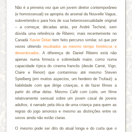
Não é a primeira vez que um jovem diretor contemporâneo
(e homossexual) se apropria do arsenal da Nouvelle Vague,
subvertendo-o para fora de sua heterossexualidade original
– a começar, décadas atrás, por André Techiné, sem
dúvida uma referência de Ribeiro; mais recentemente no
Canadá
Xavier Dolan
tem feito percurso similar, só que por
vezes obtendo
resultados ao mesmo tempo histéricos e
deserotizados
. A diferença de Daniel Ribeiro está não
apenas numa firmeza e sobriedade maior, como numa
capacidade típica do cinema francês (desde Carné, Vigo,
Claire e Renoir) que contaminou até mesmo Steven
Spielberg (em muitos aspectos, um herdeiro de Trufaut): a
habilidade com que dirige crianças, e de fazer filmes a
partir do olhar delas. Mesmo
Café com Leite
, um filme
relativamente sensual sobre um jovem casal de jovens
adultos, é narrado pela ótica de uma criança para quem as
regras do jogo amoroso e mesmo as distinções entre os
sexos ainda não estão claras.
O mesmo pode ser dito do atual longa e do curta que o