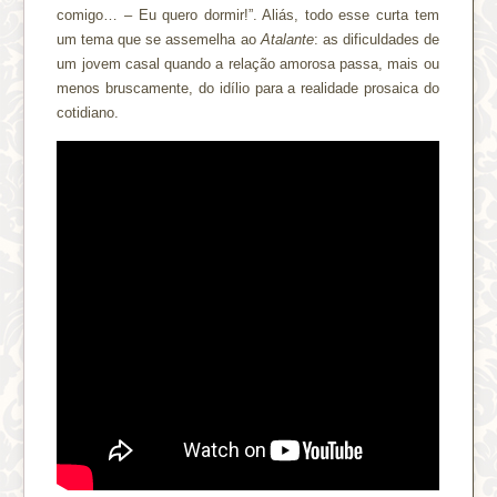
comigo… – Eu quero dormir!”. Aliás, todo esse curta tem
um tema que se assemelha ao
Atalante
: as dificuldades de
um jovem casal quando a relação amorosa passa, mais ou
menos bruscamente, do idílio para a realidade prosaica do
cotidiano.