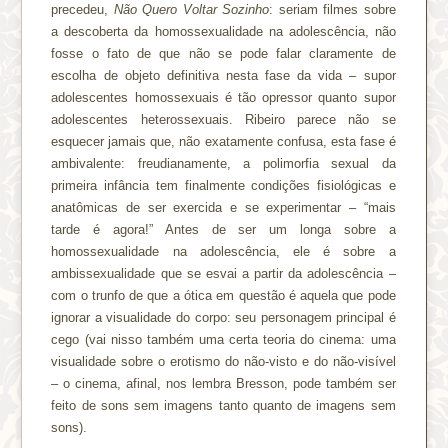
precedeu,
Não Quero Voltar Sozinho
: seriam filmes sobre
a descoberta da homossexualidade na adolescência, não
fosse o fato de que não se pode falar claramente de
escolha de objeto definitiva nesta fase da vida – supor
adolescentes homossexuais é tão opressor quanto supor
adolescentes heterossexuais. Ribeiro parece não se
esquecer jamais que, não exatamente confusa, esta fase é
ambivalente: freudianamente, a polimorfia sexual da
primeira infância tem finalmente condições fisiológicas e
anatômicas de ser exercida e se experimentar – “mais
tarde é agora!” Antes de ser um longa sobre a
homossexualidade na adolescência, ele é sobre a
ambissexualidade que se esvai a partir da adolescência –
com o trunfo de que a ótica em questão é aquela que pode
ignorar a visualidade do corpo: seu personagem principal é
cego (vai nisso também uma certa teoria do cinema: uma
visualidade sobre o erotismo do não-visto e do não-visível
– o cinema, afinal, nos lembra Bresson, pode também ser
feito de sons sem imagens tanto quanto de imagens sem
sons).