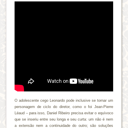
O adolescente cego Leonardo pode inclusive se tornar um
personagem de ciclo do diretor, como o foi Jean-Pierre
Léaud – para isso, Daniel Ribeiro precisa evitar o equívoco
que se inseriu entre seu longa e seu curta: um não é nem
a extensão nem a continuidade do outro; são soluções