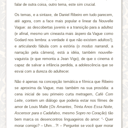
falar de outra coisa, outro tema, este sim crucial.
Os temas, e a sintaxe, de Daniel Ribeiro em tudo parecem,
até agora, com a face mais popular e linear da Nouvelle
Vague: as descobertas juvenis e a transição para a adultez
(e afinal, mesmo um cineasta mais áspero da Vague como
Godard nos lembra: a verdade é que não existem adultos!);
e articulando fábula com a estória (o
modus narrandi
, a
narração pela câmera), está a idéia, também nouvelle-
vaguista (e que remonta a Jean Vigo), de que o cinema é
capaz de salvar a infância perdida, a adolescência que se
esvai com a dureza do adultecer.
Não é apenas na concepção temática e fílmica que Ribeiro
se aproxima da Vague, mas também na sua prosódia: a
cena inicial de seu primeiro curta metragem,
Café Com
Leite
, contem um diálogo que poderia estar nos filmes de
amor de Louis Malle (
Os Amantes
,
Trinta Anos Essa Noite
,
Ascensor para o Cadafalso
, mesmo
Sopro no Coração
) tão
bem marca os desencontros linguageiros do amor: “- Quer
morar comigo? – Uhm…?! – Perguntei se você quer morar