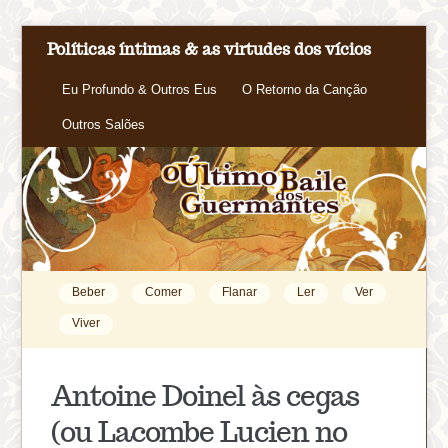
Políticas íntimas & as virtudes dos vícios
Eu Profundo & Outros Eus
O Retorno da Canção
Outros Salões
Beber
Comer
Flanar
Ler
Ver
Viver
Antoine Doinel às cegas
(ou Lacombe Lucien no