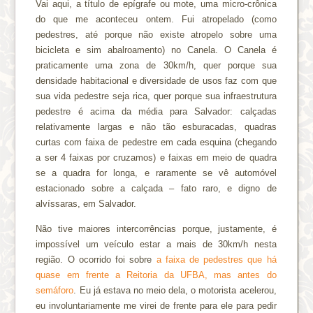
Vai aqui, a título de epígrafe ou mote, uma micro-crônica
do que me aconteceu ontem. Fui atropelado (como
pedestres, até porque não existe atropelo sobre uma
bicicleta e sim abalroamento) no Canela. O Canela é
praticamente uma zona de 30km/h, quer porque sua
densidade habitacional e diversidade de usos faz com que
sua vida pedestre seja rica, quer porque sua infraestrutura
pedestre é acima da média para Salvador: calçadas
relativamente largas e não tão esburacadas, quadras
curtas com faixa de pedestre em cada esquina (chegando
a ser 4 faixas por cruzamos) e faixas em meio de quadra
se a quadra for longa, e raramente se vê automóvel
estacionado sobre a calçada – fato raro, e digno de
alvíssaras, em Salvador.
Não tive maiores intercorrências porque, justamente, é
impossível um veículo estar a mais de 30km/h nesta
região. O ocorrido foi sobre
a faixa de pedestres que há
quase em frente a Reitoria da UFBA, mas antes do
semáforo
. Eu já estava no meio dela, o motorista acelerou,
eu involuntariamente me virei de frente para ele para pedir