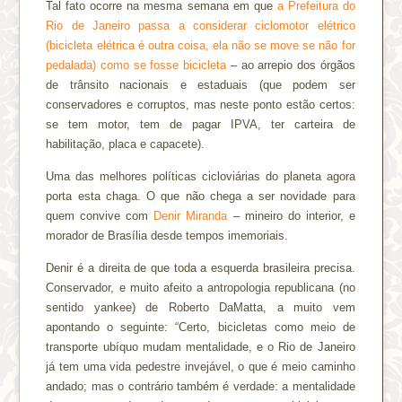
Tal fato ocorre na mesma semana em que
a Prefeitura do
Rio de Janeiro passa a considerar ciclomotor elétrico
(bicicleta elétrica é outra coisa, ela não se move se não for
pedalada) como se fosse bicicleta
– ao arrepio dos órgãos
de trânsito nacionais e estaduais (que podem ser
conservadores e corruptos, mas neste ponto estão certos:
se tem motor, tem de pagar IPVA, ter carteira de
habilitação, placa e capacete).
Uma das melhores políticas cicloviárias do planeta agora
porta esta chaga. O que não chega a ser novidade para
quem convive com
Denir Miranda
– mineiro do interior, e
morador de Brasília desde tempos imemoriais.
Denir é a direita de que toda a esquerda brasileira precisa.
Conservador, e muito afeito a antropologia republicana (no
sentido yankee) de Roberto DaMatta, a muito vem
apontando o seguinte: “Certo, bicicletas como meio de
transporte ubíquo mudam mentalidade, e o Rio de Janeiro
já tem uma vida pedestre invejável, o que é meio caminho
andado; mas o contrário também é verdade: a mentalidade