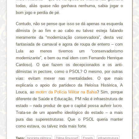
todas, aliás quase não ganhava nenhuma, sabia jogar o
bom jogo e perdia de pé.
Contudo, não se pense que isso se dá apenas na esquerda
dilmista (e ao fim e ao cabo eu talvez esteja falando
meramente da “modernização conservadora”, desta vez
fantasiada de carnaval e agora de roupa de enterro – com
Lula ao menos tivemos um “conservadorismo
modernizante”, e bem ou mal idem com Fernando Henrique
Cardoso). O que fazem os decepcionados e os anti-
dilmistas in pectore, como o PSOL? O mesmo, por outras
vias: evitam mexer nas mentalidades. O que mais
explicaria o apoio do partideco da Heloísa Histérica, A
Louca, ao
motim da Polícia Militar na Bahia
? Sim, porque
diferente de Saúde e Educação, PM não é infraestrutura de
estado – nada produz de que o capital possa auferir lucro.
Trata-se de um aparelho ideológico do estado – a mais
pura das superestruturas. Que o PSOL queria manter
como estava, ou talvez inda mais forte.
Tags:
bicicleta elétrica
Dilma Roussef
Engels
infraestrutura