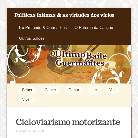
Políticas íntimas & as virtudes dos vícios
Eu Profundo & Outros Eus
O Retorno da Canção
Outros Salões
Beber
Comer
Flanar
Ler
Ver
Viver
Cicloviarismo motorizante
10/05/2012 AT 7:39