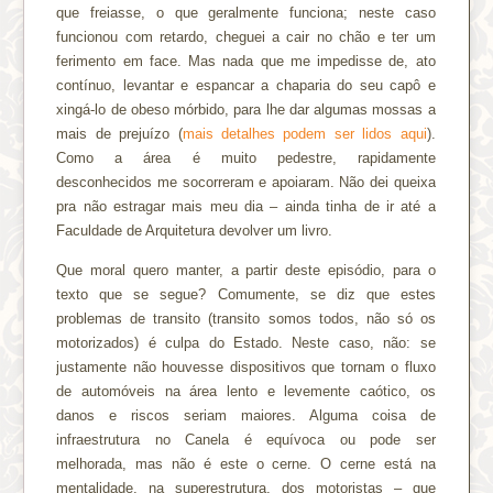
que freiasse, o que geralmente funciona; neste caso
funcionou com retardo, cheguei a cair no chão e ter um
ferimento em face. Mas nada que me impedisse de, ato
contínuo, levantar e espancar a chaparia do seu capô e
xingá-lo de obeso mórbido, para lhe dar algumas mossas a
mais de prejuízo (
mais detalhes podem ser lidos aqui
).
Como a área é muito pedestre, rapidamente
desconhecidos me socorreram e apoiaram. Não dei queixa
pra não estragar mais meu dia – ainda tinha de ir até a
Faculdade de Arquitetura devolver um livro.
Que moral quero manter, a partir deste episódio, para o
texto que se segue? Comumente, se diz que estes
problemas de transito (transito somos todos, não só os
motorizados) é culpa do Estado. Neste caso, não: se
justamente não houvesse dispositivos que tornam o fluxo
de automóveis na área lento e levemente caótico, os
danos e riscos seriam maiores. Alguma coisa de
infraestrutura no Canela é equívoca ou pode ser
melhorada, mas não é este o cerne. O cerne está na
mentalidade, na superestrutura, dos motoristas – que