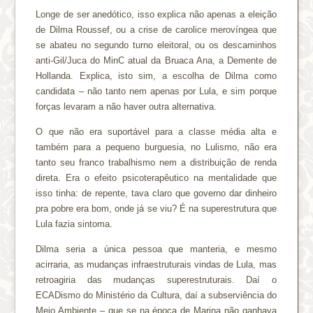
Longe de ser anedótico, isso explica não apenas a eleição
de Dilma Roussef, ou a crise de carolice merovíngea que
se abateu no segundo turno eleitoral, ou os descaminhos
anti-Gil/Juca do MinC atual da Bruaca Ana, a Demente de
Hollanda. Explica, isto sim, a escolha de Dilma como
candidata – não tanto nem apenas por Lula, e sim porque
forças levaram a não haver outra alternativa.
O que não era suportável para a classe média alta e
também para a pequeno burguesia, no Lulismo, não era
tanto seu franco trabalhismo nem a distribuição de renda
direta. Era o efeito psicoterapêutico na mentalidade que
isso tinha: de repente, tava claro que governo dar dinheiro
pra pobre era bom, onde já se viu? É na superestrutura que
Lula fazia sintoma.
Dilma seria a única pessoa que manteria, e mesmo
acirraria, as mudanças infraestruturais vindas de Lula, mas
retroagiria das mudanças superestruturais. Daí o
ECADismo do Ministério da Cultura, daí a subserviência do
Meio Ambiente – que se na época de Marina não ganhava