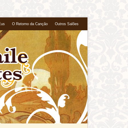
Eus
O Retorno da Canção
Outros Salões