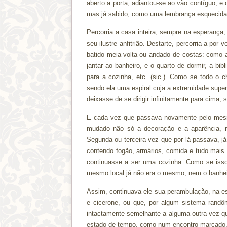
aberto a porta, adiantou-se ao vão contíguo, e
mas já sabido, como uma lembrança esquecida d
Percorria a casa inteira, sempre na esperança,
seu ilustre anfitrião. Destarte, percorria-a por
batido meia-volta ou andado de costas: como a
jantar ao banheiro, e o quarto de dormir, a bi
para a cozinha, etc. (sic.). Como se todo o 
sendo ela uma espiral cuja a extremidade super
deixasse de se dirigir infinitamente para cima,
E cada vez que passava novamente pelo mesm
mudado não só a decoração e a aparência, 
Segunda ou terceira vez que por lá passava, j
contendo fogão, armários, comida e tudo mais 
continuasse a ser uma cozinha. Como se isso
mesmo local já não era o mesmo, nem o banheir
Assim, continuava ele sua perambulação, na e
e cicerone, ou que, por algum sistema ran
intactamente semelhante a alguma outra vez que
estado de tempo, como num encontro marcado, e