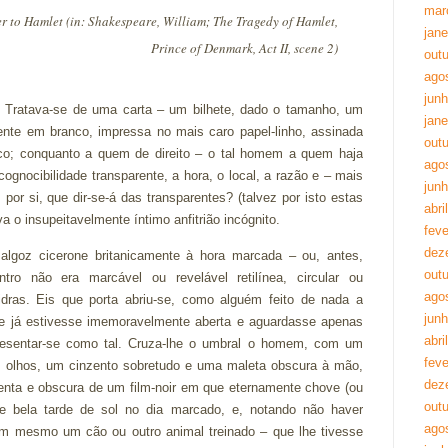
mar
 to Hamlet (in: Shakespeare, William; The Tragedy of Hamlet,
jane
Prince of Denmark, Act II, scene 2)
out
ago
jun
. Tratava-se de uma carta – um bilhete, dado o tamanho, um
jane
ente em branco, impressa no mais caro papel-linho, assinada
out
nco; conquanto a quem de direito – o tal homem a quem haja
ago
cognocibilidade transparente, a hora, o local, a razão e – mais
jun
por si, que dir-se-á das transparentes? (talvez por isto estas
abri
a o insupeitavelmente íntimo anfitrião incógnito.
feve
dez
lgoz cicerone britanicamente à hora marcada – ou, antes,
out
tro não era marcável ou revelável retilínea, circular ou
ago
idras. Eis que porta abriu-se, como alguém feito de nada a
jun
e já estivesse imemoravelmente aberta e aguardasse apenas
abri
presentar-se como tal. Cruza-lhe o umbral o homem, com um
feve
os olhos, um cinzento sobretudo e uma maleta obscura à mão,
dez
nta e obscura de um film-noir em que eternamente chove (ou
out
se bela tarde de sol no dia marcado, e, notando não haver
ago
 mesmo um cão ou outro animal treinado – que lhe tivesse