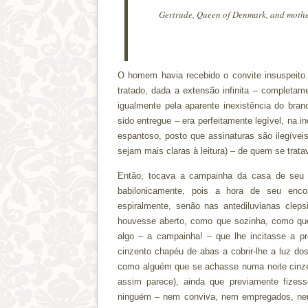
Gertrude, Queen of Denmark, and mother
O homem havia recebido o convite insuspeito
tratado, dada a extensão infinita – completam
igualmente pela aparente inexistência do bra
sido entregue – era perfeitamente legível, na in
espantoso, posto que assinaturas são ilegíveis 
sejam mais claras à leitura) – de quem se tratav
Então, tocava a campainha da casa de seu a
babilonicamente, pois a hora de seu encon
espiralmente, senão nas antediluvianas cleps
houvesse aberto, como que sozinha, como qu
algo – a campainha! – que lhe incitasse a 
cinzento chapéu de abas a cobrir-lhe a luz d
como alguém que se achasse numa noite cinze
assim parece), ainda que previamente fizes
ninguém – nem conviva, nem empregados, nem