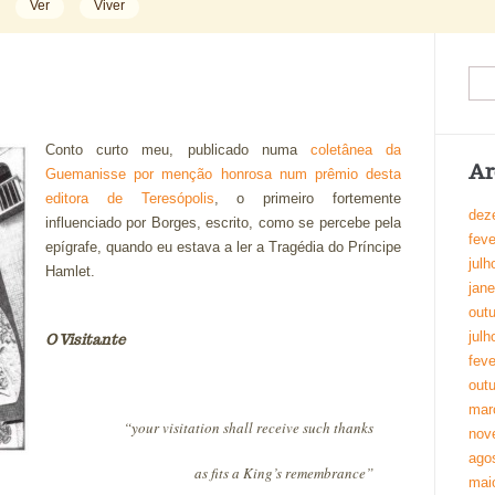
Ver
Viver
Conto curto meu, publicado numa
coletânea da
Ar
Guemanisse por menção honrosa num prêmio desta
editora de Teresópolis
, o primeiro fortemente
dez
influenciado por Borges, escrito, como se percebe pela
feve
epígrafe, quando eu estava a ler a Tragédia do Príncipe
julh
Hamlet.
jane
out
julh
O Visitante
feve
out
mar
“your visitation shall receive such thanks
nov
ago
as fits a King’s remembrance”
mai