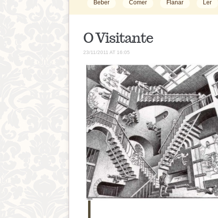
Beber
Comer
Flanar
Ler
O Visitante
23/11/2011 AT 16:05