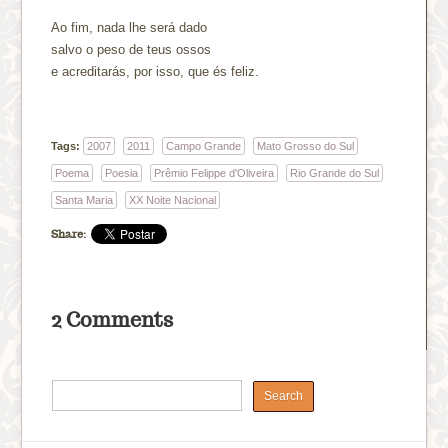
Ao fim, nada lhe será dado
salvo o peso de teus ossos
e acreditarás, por isso, que és feliz.
Tags:
2007
2011
Campo Grande
Mato Grosso do Sul
Poema
Poesia
Prêmio Felippe d'Oliveira
Rio Grande do Sul
Santa Maria
XX Noite Nacional
Share:
2 Comments