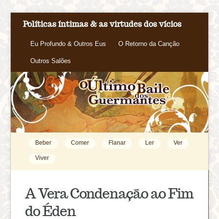
Políticas íntimas & as virtudes dos vícios
Eu Profundo & Outros Eus
O Retorno da Canção
Outros Salões
Beber
Comer
Flanar
Ler
Ver
Viver
A Vera Condenação ao Fim
do Éden