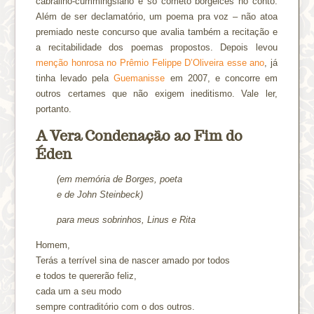
cabralino-cummingsiano e só cometo borgeices no conto.
Além de ser declamatório, um poema pra voz – não atoa
premiado neste concurso que avalia também a recitação e
a recitabilidade dos poemas propostos. Depois levou
menção honrosa no Prêmio Felippe D’Oliveira esse ano
, já
tinha levado pela
Guemanisse
em 2007, e concorre em
outros certames que não exigem ineditismo. Vale ler,
portanto.
A Vera Condenação ao Fim do
Éden
(em memória de Borges, poeta
e de John Steinbeck)
para meus sobrinhos, Linus e Rita
Homem,
Terás a terrível sina de nascer amado por todos
e todos te quererão feliz,
cada um a seu modo
sempre contraditório com o dos outros.