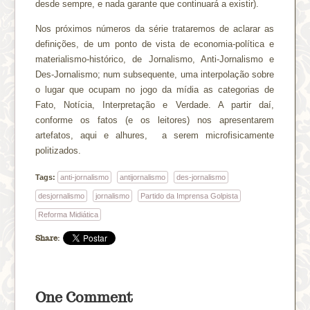
desde sempre, e nada garante que continuará a existir).
Nos próximos números da série trataremos de aclarar as
definições, de um ponto de vista de economia-política e
materialismo-histórico, de Jornalismo, Anti-Jornalismo e
Des-Jornalismo; num subsequente, uma interpolação sobre
o lugar que ocupam no jogo da mídia as categorias de
Fato, Notícia, Interpretação e Verdade. A partir daí,
conforme os fatos (e os leitores) nos apresentarem
artefatos, aqui e alhures, a serem microfisicamente
politizados.
Tags:
anti-jornalismo
antijornalismo
des-jornalismo
desjornalismo
jornalismo
Partido da Imprensa Golpista
Reforma Midiática
Share:
One Comment