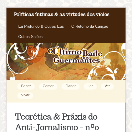
Políticas íntimas & as virtudes dos vícios
Eu Profundo & Outros Eus
O Retorno da Canção
Outros Salões
Beber
Comer
Flanar
Ler
Ver
Viver
Teorética & Práxis do
Anti-Jornalismo – nº0