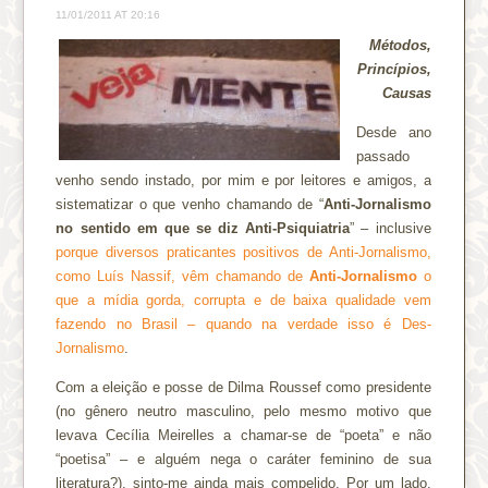
11/01/2011 AT 20:16
Métodos,
Princípios,
Causas
Desde ano
passado
venho sendo instado, por mim e por leitores e amigos, a
sistematizar o que venho chamando de “
Anti-Jornalismo
no sentido em que se diz Anti-Psiquiatria
” – inclusive
porque diversos praticantes positivos de Anti-Jornalismo,
como Luís Nassif, vêm chamando de
Anti-Jornalismo
o
que a mídia gorda, corrupta e de baixa qualidade vem
fazendo no Brasil – quando na verdade isso é Des-
Jornalismo
.
Com a eleição e posse de Dilma Roussef como presidente
(no gênero neutro masculino, pelo mesmo motivo que
levava Cecília Meirelles a chamar-se de “poeta” e não
“poetisa” – e alguém nega o caráter feminino de sua
literatura?), sinto-me ainda mais compelido. Por um lado,