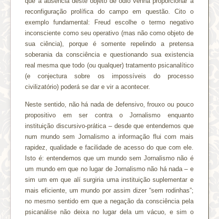
que a ausência deste objeto de ódio venha proporcionar a
reconfiguração prolífica do campo em questão. Cito o
exemplo fundamental: Freud escolhe o termo negativo
inconsciente como seu operativo (mas não como objeto de
sua ciência), porque é somente repelindo a pretensa
soberania da consciência e questionando sua existencia
real mesma que todo (ou qualquer) tratamento psicanalítico
(e conjectura sobre os impossíveis do processo
civilizatório) poderá se dar e vir a acontecer.
Neste sentido, não há nada de defensivo, frouxo ou pouco
propositivo em ser contra o Jornalismo enquanto
instituição discursivo-prática – desde que entendemos que
num mundo sem Jornalismo a informação flui com mais
rapidez, qualidade e facilidade de acesso do que com ele.
Isto é: entendemos que um mundo sem Jornalismo não é
um mundo em que no lugar de Jornalismo não há nada – e
sim um em que alí surgiria uma instituição suplementar e
mais eficiente, um mundo por assim dizer “sem rodinhas”;
no mesmo sentido em que a negação da consciência pela
psicanálise não deixa no lugar dela um vácuo, e sim o