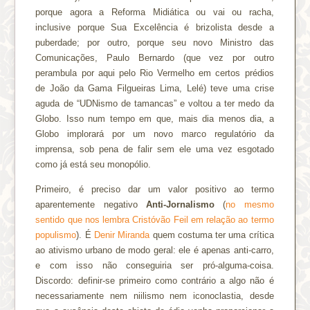
porque agora a Reforma Midiática ou vai ou racha,
inclusive porque Sua Excelência é brizolista desde a
puberdade; por outro, porque seu novo Ministro das
Comunicações, Paulo Bernardo (que vez por outro
perambula por aqui pelo Rio Vermelho em certos prédios
de João da Gama Filgueiras Lima, Lelé) teve uma crise
aguda de “UDNismo de tamancas” e voltou a ter medo da
Globo. Isso num tempo em que, mais dia menos dia, a
Globo implorará por um novo marco regulatório da
imprensa, sob pena de falir sem ele uma vez esgotado
como já está seu monopólio.
Primeiro, é preciso dar um valor positivo ao termo
aparentemente negativo
Anti-Jornalismo
(
no mesmo
sentido que nos lembra Cristóvão Feil em relação ao termo
populismo
). É
Denir Miranda
quem costuma ter uma crítica
ao ativismo urbano de modo geral: ele é apenas anti-carro,
e com isso não conseguiria ser pró-alguma-coisa.
Discordo: definir-se primeiro como contrário a algo não é
necessariamente nem niilismo nem iconoclastia, desde