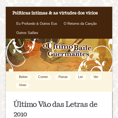
Políticas íntimas & as virtudes dos vícios
Eu Profundo & Outros Eus
O Retorno da Canção
Outros Salões
Beber
Comer
Flanar
Ler
Ver
Viver
Último Vão das Letras de
2010