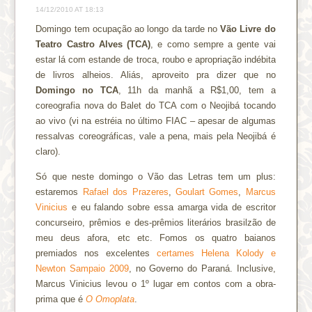
14/12/2010 AT 18:13
Domingo tem ocupação ao longo da tarde no
Vão Livre do
Teatro Castro Alves (TCA)
, e como sempre a gente vai
estar lá com estande de troca, roubo e apropriação indébita
de livros alheios. Aliás, aproveito pra dizer que no
Domingo no TCA
, 11h da manhã a R$1,00, tem a
coreografia nova do Balet do TCA com o Neojibá tocando
ao vivo (vi na estréia no último FIAC – apesar de algumas
ressalvas coreográficas, vale a pena, mais pela Neojibá é
claro).
Só que neste domingo o Vão das Letras tem um plus:
estaremos
Rafael dos Prazeres
,
Goulart Gomes
,
Marcus
Vinicius
e eu falando sobre essa amarga vida de escritor
concurseiro, prêmios e des-prêmios literários brasilzão de
meu deus afora, etc etc. Fomos os quatro baianos
premiados nos excelentes
certames Helena Kolody e
Newton Sampaio 2009
, no Governo do Paraná. Inclusive,
Marcus Vinicius levou o 1º lugar em contos com a obra-
prima que é
O Omoplata
.