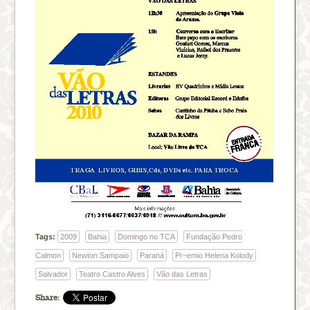
Tags:
2009
Bahia
Domingo no TCA
Fundação Pedro
Calmon
Newton Sampaio
Paraná
Pr~emio Helena Kolody
Salvador
Teatro Castro Alves
Vão das Letras
Share: