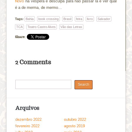
Novo
na véspera é desculpa para não passar lá e ver qual
é a de merma, de mermo…
Tags:
Bahia
book crossing
Brasil
feira
livro
Salvador
TCA
Teatro Castro Alves
Vão das Letras
Share:
2 Comments
Arquivos
dezembro 2022
outubro 2022
fevereiro 2022
agosto 2019