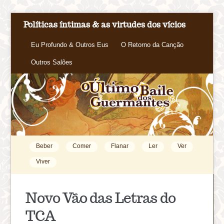
Políticas íntimas & as virtudes dos vícios
Eu Profundo & Outros Eus
O Retorno da Canção
Outros Salões
Beber
Comer
Flanar
Ler
Ver
Viver
Novo Vão das Letras do
TCA