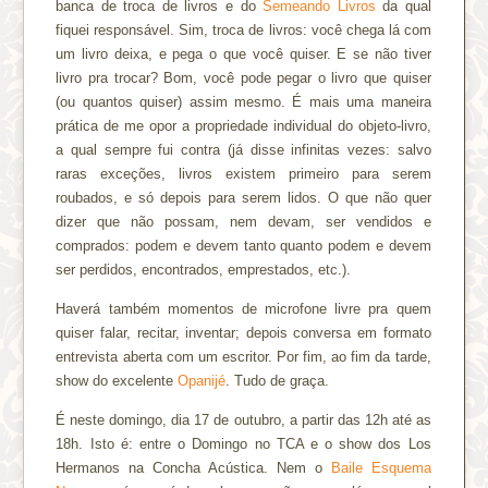
banca de troca de livros e do
Semeando Livros
da qual
fiquei responsável. Sim, troca de livros: você chega lá com
um livro deixa, e pega o que você quiser. E se não tiver
livro pra trocar? Bom, você pode pegar o livro que quiser
(ou quantos quiser) assim mesmo. É mais uma maneira
prática de me opor a propriedade individual do objeto-livro,
a qual sempre fui contra (já disse infinitas vezes: salvo
raras exceções, livros existem primeiro para serem
roubados, e só depois para serem lidos. O que não quer
dizer que não possam, nem devam, ser vendidos e
comprados: podem e devem tanto quanto podem e devem
ser perdidos, encontrados, emprestados, etc.).
Haverá também momentos de microfone livre pra quem
quiser falar, recitar, inventar; depois conversa em formato
entrevista aberta com um escritor. Por fim, ao fim da tarde,
show do excelente
Opanijé
. Tudo de graça.
É neste domingo, dia 17 de outubro, a partir das 12h até as
18h. Isto é: entre o Domingo no TCA e o show dos Los
Hermanos na Concha Acústica. Nem o
Baile Esquema