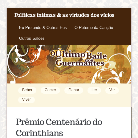
Políticas íntimas & as virtudes dos vícios
Eu Profundo & Outros Eus
O Retorno da Canção
Outros Salões
Beber
Comer
Flanar
Ler
Ver
Viver
Prêmio Centenário do
Corinthians