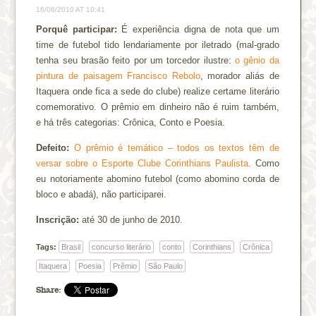
16/06/2010 AT 10:41
Porquê participar:
É experiência digna de nota que um
time de futebol tido lendariamente por iletrado (mal-grado
tenha seu brasão feito por um torcedor ilustre:
o gênio da
pintura de paisagem Francisco Rebolo
, morador aliás de
Itaquera onde fica a sede do clube) realize certame literário
comemorativo. O prêmio em dinheiro não é ruim também,
e há três categorias: Crônica, Conto e Poesia.
Defeito:
O prêmio é temático – todos os textos têm de
versar sobre o Esporte Clube Corinthians Paulista
. Como
eu notoriamente abomino futebol (como abomino corda de
bloco e abadá), não participarei.
Inscrição:
até 30 de junho de 2010.
Tags:
Brasil
concurso literário
conto
Corinthians
Crônica
Itaquera
Poesia
Prêmio
São Paulo
Share: