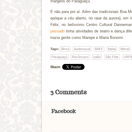
margens do Paraguaçú.
E não para por aí. Além das tradicionais Boa M
epóque a céu aberto, no raiar da aurora), em
Félix, no belíssimo Centro Cultural Dannema
passado
tinha atividades de teatro e dança dif
trazia gente como Marepe e Maria Bonomi.
Tags:
África
Audiovisual
BAFF
Bahia
Bienal
Paraguaçú
Recôncavo
salão
São Félix
URF
Share:
3 Comments
Facebook