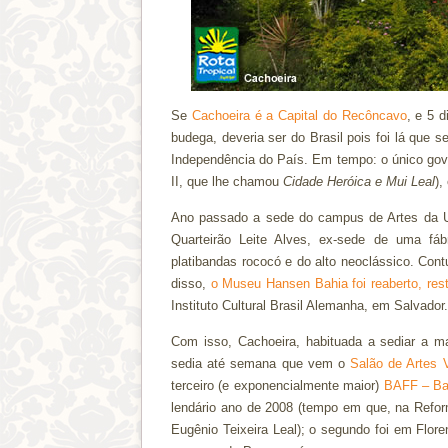
Se
Cachoeira é a Capital do Recôncavo
, e 5 
budega, deveria ser do Brasil pois foi lá que 
Independência do País. Em tempo: o único gove
II, que lhe chamou
Cidade Heróica e Mui Leal
),
Ano passado a sede do campus de Artes da Un
Quarteirão Leite Alves, ex-sede de uma fábr
platibandas rococó e do alto neoclássico. Con
disso,
o Museu Hansen Bahia foi reaberto, re
Instituto Cultural Brasil Alemanha, em Salvador.
Com isso, Cachoeira, habituada a sediar a ma
sedia até semana que vem o
Salão de Artes 
terceiro (e exponencialmente maior)
BAFF – Bah
lendário ano de 2008 (tempo em que, na Refor
Eugênio Teixeira Leal); o segundo foi em Flore