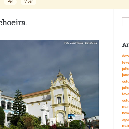
Ver
Viver
choeira
Ar
dez
feve
julh
jane
out
julh
feve
out
mar
nov
ago
mai