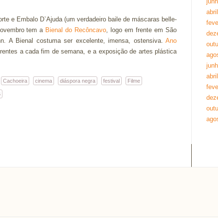
jun
abri
orte e Embalo D`Ajuda (um verdadeiro baile de máscaras belle-
feve
 novembro tem a
Bienal do Recôncavo
, logo em frente em São
dez
nn. A Bienal costuma ser excelente, imensa, ostensiva.
Ano
out
erentes a cada fim de semana, e a exposição de artes plástica
ago
jun
abri
Cachoeira
cinema
diáspora negra
festival
Filme
feve
B
dez
out
ago