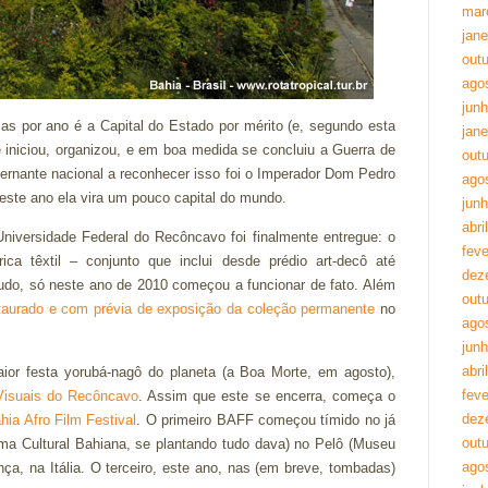
mar
jane
out
ago
jun
dias por ano é a Capital do Estado por mérito (e, segundo esta
jane
se iniciou, organizou, e em boa medida se concluiu a Guerra de
out
rnante nacional a reconhecer isso foi o Imperador Dom Pedro
ago
 este ano ela vira um pouco capital do mundo.
jun
abri
iversidade Federal do Recôncavo foi finalmente entregue: o
feve
ica têxtil – conjunto que inclui desde prédio art-decô até
dez
tudo, só neste ano de 2010 começou a funcionar de fato. Além
out
staurado e com prévia de exposição da coleção permanente
no
ago
jun
abri
ior festa yorubá-nagô do planeta (a Boa Morte, em agosto),
feve
Visuais do Recôncavo
. Assim que este se encerra, começa o
dez
ia Afro Film Festival
. O primeiro BAFF começou tímido no já
out
ma Cultural Bahiana, se plantando tudo dava) no Pelô (Museu
ago
nça, na Itália. O terceiro, este ano, nas (em breve, tombadas)