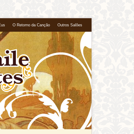
Eus
O Retorno da Canção
Outros Salões