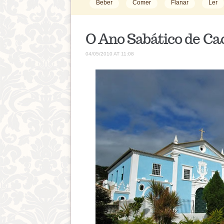
Beber
Comer
Flanar
Ler
O Ano Sabático de Ca
04/05/2010 AT 11:08