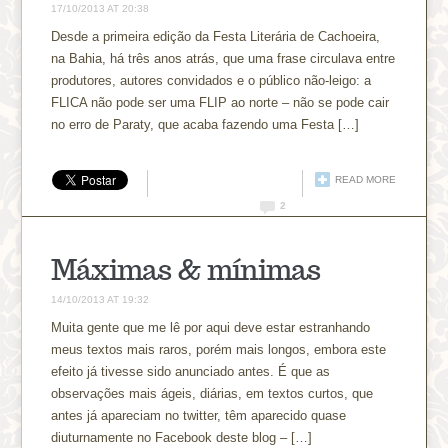
17/10/2013 AT 20:38
Desde a primeira edição da Festa Literária de Cachoeira,
na Bahia, há três anos atrás, que uma frase circulava entre
produtores, autores convidados e o público não-leigo: a
FLICA não pode ser uma FLIP ao norte – não se pode cair
no erro de Paraty, que acaba fazendo uma Festa […]
READ MORE
2
Máximas & mínimas
14/10/2013 AT 19:32
Muita gente que me lê por aqui deve estar estranhando
meus textos mais raros, porém mais longos, embora este
efeito já tivesse sido anunciado antes. É que as
observações mais ágeis, diárias, em textos curtos, que
antes já apareciam no twitter, têm aparecido quase
diuturnamente no Facebook deste blog – […]