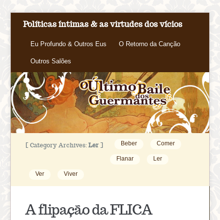
Políticas íntimas & as virtudes dos vícios
Eu Profundo & Outros Eus
O Retorno da Canção
Outros Salões
Beber
Comer
[ Category Archives:
Ler
]
Flanar
Ler
Ver
Viver
A flipação da FLICA