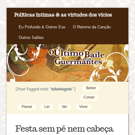
Políticas íntimas & as virtudes dos vícios
Eu Profundo & Outros Eus
O Retorno da Canção
Outros Salões
Beber
[Post Tagged with:
"xibietagem"
]
Comer
Flanar
Ler
Ver
Viver
Festa sem pé nem cabeça