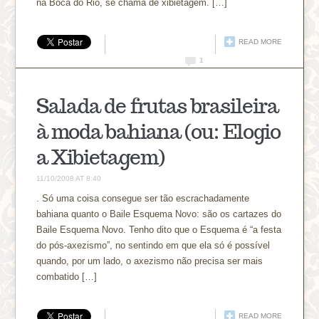
na Boca do Rio, se chama de xibietagem. […]
READ MORE
1
Salada de frutas brasileira
à moda bahiana (ou: Elogio
a Xibietagem)
11/10/2008 AT 8:40
. Só uma coisa consegue ser tão escrachadamente
bahiana quanto o Baile Esquema Novo: são os cartazes do
Baile Esquema Novo. Tenho dito que o Esquema é “a festa
do pós-axezismo”, no sentindo em que ela só é possível
quando, por um lado, o axezismo não precisa ser mais
combatido […]
READ MORE