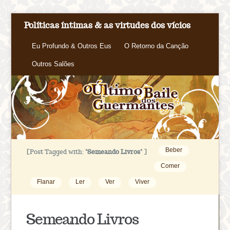
Políticas íntimas & as virtudes dos vícios
Eu Profundo & Outros Eus
O Retorno da Canção
Outros Salões
Beber
[Post Tagged with:
"Semeando Livros"
]
Comer
Flanar
Ler
Ver
Viver
Semeando Livros