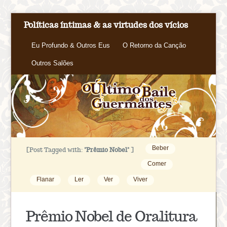
Políticas íntimas & as virtudes dos vícios
Eu Profundo & Outros Eus
O Retorno da Canção
Outros Salões
Beber
[Post Tagged with:
"Prêmio Nobel"
]
Comer
Flanar
Ler
Ver
Viver
Prêmio Nobel de Oralitura