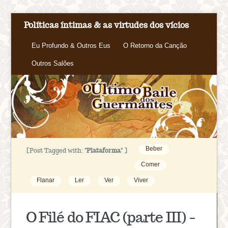
Políticas íntimas & as virtudes dos vícios
Eu Profundo & Outros Eus
O Retorno da Canção
Outros Salões
Beber
[Post Tagged with:
"Plataforma"
]
Comer
Flanar
Ler
Ver
Viver
O Filé do FIAC (parte III) –