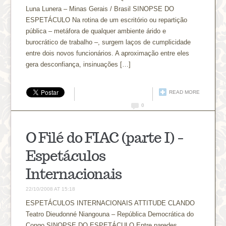
Luna Lunera – Minas Gerais / Brasil SINOPSE DO
ESPETÁCULO Na rotina de um escritório ou repartição
pública – metáfora de qualquer ambiente árido e
burocrático de trabalho –, surgem laços de cumplicidade
entre dois novos funcionários. A aproximação entre eles
gera desconfiança, insinuações […]
READ MORE
0
O Filé do FIAC (parte I) –
Espetáculos
Internacionais
22/10/2008 AT 15:18
ESPETÁCULOS INTERNACIONAIS ATTITUDE CLANDO
Teatro Dieudonné Niangouna – República Democrática do
Congo SINOPSE DO ESPETÁCULO Entre paredes