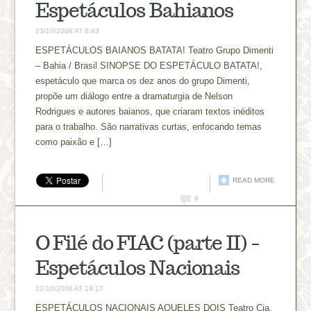
Espetáculos Bahianos
23/10/2008 AT 6:43
ESPETÁCULOS BAIANOS BATATA! Teatro Grupo Dimenti
– Bahia / Brasil SINOPSE DO ESPETÁCULO BATATA!,
espetáculo que marca os dez anos do grupo Dimenti,
propõe um diálogo entre a dramaturgia de Nelson
Rodrigues e autores baianos, que criaram textos inéditos
para o trabalho. São narrativas curtas, enfocando temas
como paixão e […]
READ MORE
0
O Filé do FIAC (parte II) –
Espetáculos Nacionais
22/10/2008 AT 18:17
ESPETÁCULOS NACIONAIS AQUELES DOIS Teatro Cia.