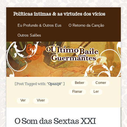
Políticas íntimas & as virtudes dos vícios
Eu Profundo & Outros Eus
O Retorno da Canção
Outros Salões
Beber
Comer
[Post Tagged with:
"Opanijé"
]
Flanar
Ler
Ver
Viver
O Som das Sextas XXI