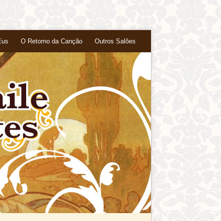
Eus
O Retorno da Canção
Outros Salões