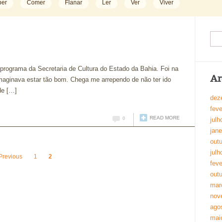
ber
Comer
Flanar
Ler
Ver
Viver
 programa da Secretaria de Cultura do Estado da Bahia. Foi na
Ar
imaginava estar tão bom. Chega me arrependo de não ter ido
de […]
dez
feve
READ MORE
0
julh
jane
out
julh
Previous
1
2
feve
out
mar
nov
ago
mai