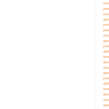
mar
jane
out
ago
jun
jane
out
ago
jun
abri
feve
dez
out
ago
jun
abri
feve
dez
out
ago