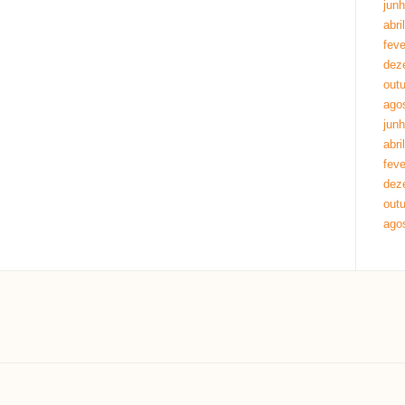
jun
abri
feve
dez
out
ago
jun
abri
feve
dez
out
ago