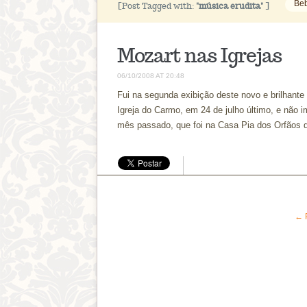
Be
[Post Tagged with:
"música erudita"
]
Mozart nas Igrejas
06/10/2008 AT 20:48
Fui na segunda exibição deste novo e brilhante
Igreja do Carmo, em 24 de julho último, e não 
mês passado, que foi na Casa Pia dos Orfãos 
← 