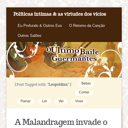
Políticas íntimas & as virtudes dos vícios
Eu Profundo & Outros Eus
O Retorno da Canção
Outros Salões
Beber
[Post Tagged with:
"Leopoldina"
]
Comer
Flanar
Ler
Ver
Viver
A Malandragem invade o