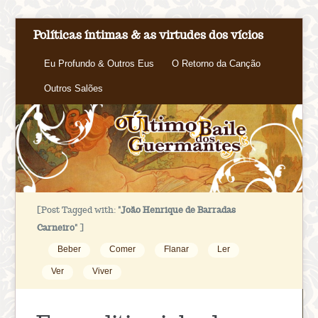
Políticas íntimas & as virtudes dos vícios
Eu Profundo & Outros Eus
O Retorno da Canção
Outros Salões
[Post Tagged with:
"João Henrique de Barradas
Carneiro"
]
Beber
Comer
Flanar
Ler
Ver
Viver