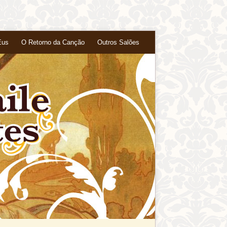
Eus
O Retorno da Canção
Outros Salões