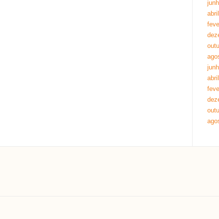
jun
abri
feve
dez
out
ago
jun
abri
feve
dez
out
ago