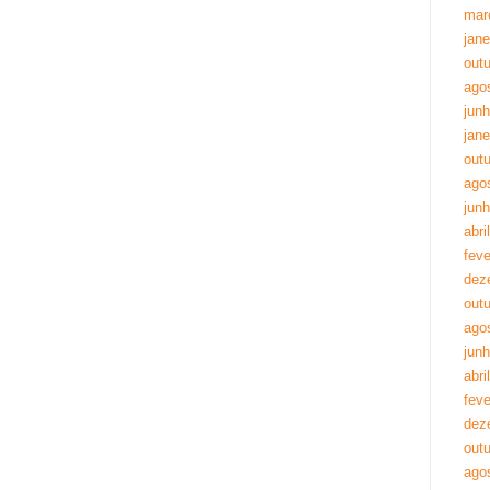
mar
jane
out
ago
jun
jane
out
ago
jun
abri
feve
dez
out
ago
jun
abri
feve
dez
out
ago