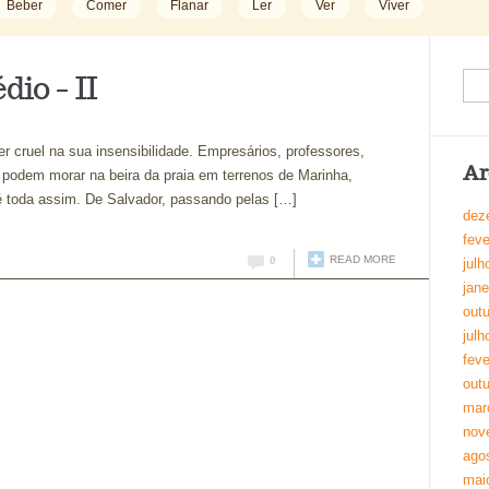
Beber
Comer
Flanar
Ler
Ver
Viver
dio – II
er cruel na sua insensibilidade. Empresários, professores,
Ar
as podem morar na beira da praia em terrenos de Marinha,
é toda assim. De Salvador, passando pelas […]
dez
feve
READ MORE
0
julh
jane
out
julh
feve
out
mar
nov
ago
mai