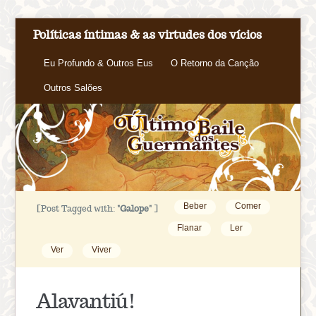
Políticas íntimas & as virtudes dos vícios
Eu Profundo & Outros Eus
O Retorno da Canção
Outros Salões
Beber
Comer
[Post Tagged with:
"Galope"
]
Flanar
Ler
Ver
Viver
Alavantiú!