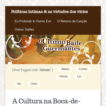
Políticas íntimas & as virtudes dos vícios
Eu Profundo & Outros Eus
O Retorno da Canção
Outros Salões
Beber
Comer
[Post Tagged with:
"Estado"
]
Flanar
Ler
Ver
Viver
A Cultura na Boca-de-