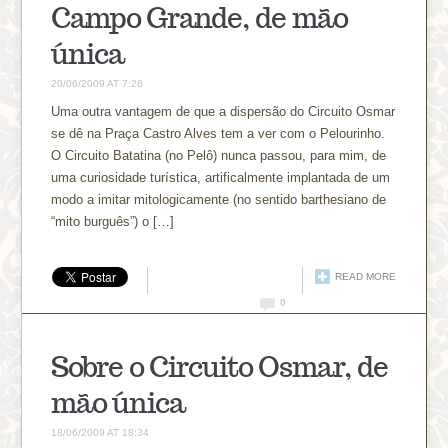
Campo Grande, de mão
única
20/06/2009 AT 7:26
Uma outra vantagem de que a dispersão do Circuito Osmar
se dê na Praça Castro Alves tem a ver com o Pelourinho.
O Circuito Batatina (no Pelô) nunca passou, para mim, de
uma curiosidade turística, artificalmente implantada de um
modo a imitar mitologicamente (no sentido barthesiano de
“mito burguês”) o […]
READ MORE
0
Sobre o Circuito Osmar, de
mão única
18/06/2009 AT 18:34