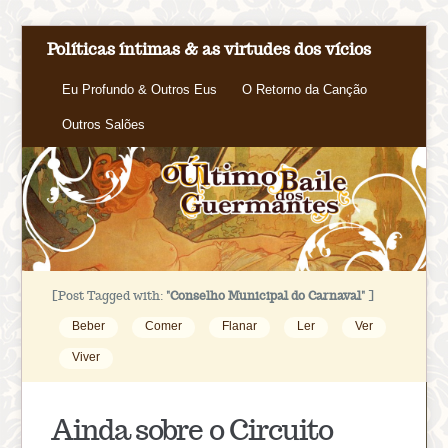
Políticas íntimas & as virtudes dos vícios
Eu Profundo & Outros Eus
O Retorno da Canção
Outros Salões
[Post Tagged with:
"Conselho Municipal do Carnaval"
]
Beber
Comer
Flanar
Ler
Ver
Viver
Ainda sobre o Circuito