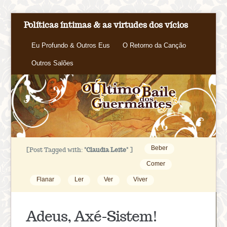
Políticas íntimas & as virtudes dos vícios
Eu Profundo & Outros Eus
O Retorno da Canção
Outros Salões
Beber
[Post Tagged with:
"Claudia Leite"
]
Comer
Flanar
Ler
Ver
Viver
Adeus, Axé-Sistem!