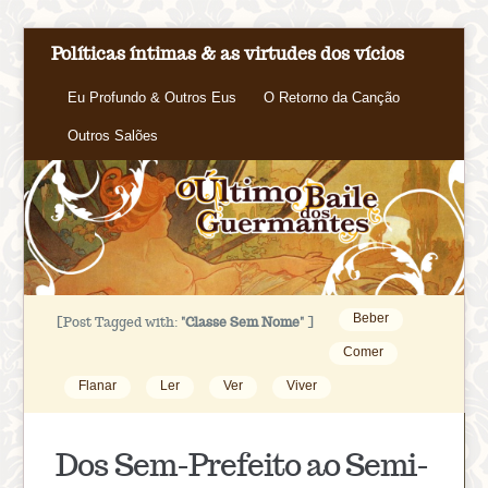
Políticas íntimas & as virtudes dos vícios
Eu Profundo & Outros Eus
O Retorno da Canção
Outros Salões
Beber
[Post Tagged with:
"Classe Sem Nome"
]
Comer
Flanar
Ler
Ver
Viver
Dos Sem-Prefeito ao Semi-