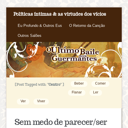
Políticas íntimas & as virtudes dos vícios
Eu Profundo & Outros Eus
O Retorno da Canção
Outros Salões
Beber
Comer
[Post Tagged with:
"Centro"
]
Flanar
Ler
Ver
Viver
Sem medo de parecer/ser