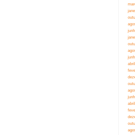
mar
jane
out
ago
jun
jane
out
ago
jun
abri
feve
dez
out
ago
jun
abri
feve
dez
out
ago