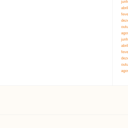
jun
abri
feve
dez
out
ago
jun
abri
feve
dez
out
ago