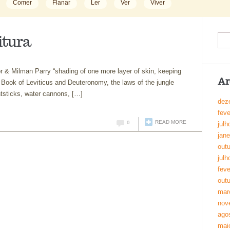
Comer
Flanar
Ler
Ver
Viver
itura
 & Milman Parry “shading of one more layer of skin, keeping
Ar
 Book of Leviticus and Deuteronomy, the laws of the jungle
htsticks, water cannons, […]
dez
feve
READ MORE
0
julh
jane
out
julh
feve
out
mar
nov
ago
mai