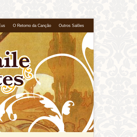
Eus
O Retorno da Canção
Outros Salões