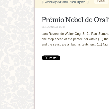
Beber
[Post Tagged with:
"Bob Dylan"
]
Prêmio Nobel de Oral
20/10/2016 AT 15:34
para Reverendo Walter Ong, S. J., Paul Zumthor
one step ahead of the persecuter within (…) the
and the seas, are all but his teatchers. (…) Nig