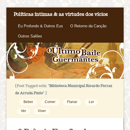
Políticas íntimas & as virtudes dos vícios
Eu Profundo & Outros Eus
O Retorno da Canção
Outros Salões
[Post Tagged with:
"Biblioteca Municipal Ricardo Ferraz
de Arruda Pinto"
]
Beber
Comer
Flanar
Ler
Ver
Viver