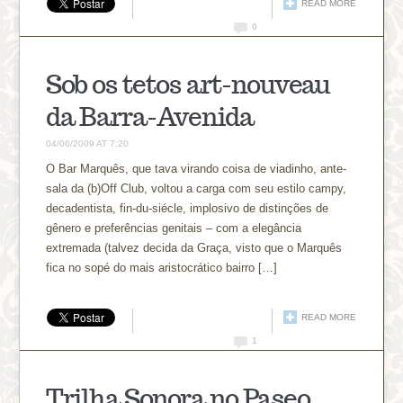
READ MORE
0
Sob os tetos art-nouveau
da Barra-Avenida
04/06/2009 AT 7:20
O Bar Marquês, que tava virando coisa de viadinho, ante-
sala da (b)Off Club, voltou a carga com seu estilo campy,
decadentista, fin-du-siécle, implosivo de distinções de
gênero e preferências genitais – com a elegância
extremada (talvez decida da Graça, visto que o Marquês
fica no sopé do mais aristocrático bairro […]
READ MORE
1
Trilha Sonora no Paseo