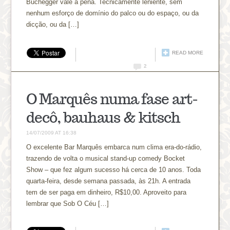
Buchegger vale a pena. Tecnicamente leniente, sem
nenhum esforço de domínio do palco ou do espaço, ou da
dicção, ou da […]
READ MORE
2
O Marquês numa fase art-
decô, bauhaus & kitsch
14/07/2009 AT 16:38
O excelente Bar Marquês embarca num clima era-do-rádio,
trazendo de volta o musical stand-up comedy Bocket
Show – que fez algum sucesso há cerca de 10 anos. Toda
quarta-feira, desde semana passada, às 21h. A entrada
tem de ser paga em dinheiro, R$10,00. Aproveito para
lembrar que Sob O Céu […]