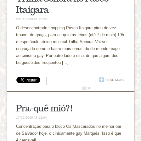
Itaigara
23/04/2009 AT 12:24
O desencontrado shopping Paseo Itaigara pirou de vez:
trouxe, de graça, para as quintas-feiras (até 7 de maio) 19h
o espetáculo cínico musical Trilha Sonora. Vai ser
engraçado como o bairro mais enrustido do mundo reage
ao cinismo gay. Por outro lado é sinal de que algum dos
burguesóides frequentou […]
READ MORE
3
Pra-quê mió?!
17/02/2009 AT 13:04
Concentração para o bloco Os Mascarados no melhor bar
de Salvador hoje, o cinicamente gay Marquês. Isso é que
é carnaval!