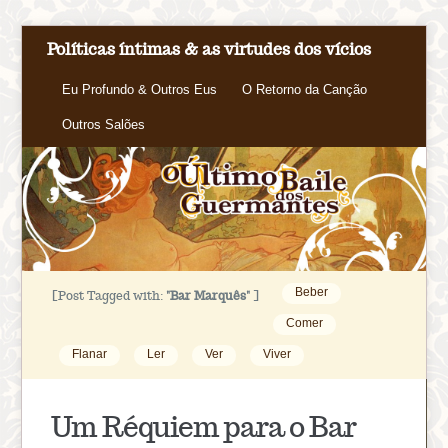
Políticas íntimas & as virtudes dos vícios
Eu Profundo & Outros Eus
O Retorno da Canção
Outros Salões
Beber
[Post Tagged with:
"Bar Marquês"
]
Comer
Flanar
Ler
Ver
Viver
Um Réquiem para o Bar