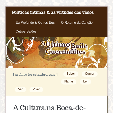
Políticas íntimas & as virtudes dos vícios
Eu Profundo & Outros Eus
O Retorno da Canção
Outros Salões
Beber
Comer
[Archive for
setembro, 2010
]
Flanar
Ler
Ver
Viver
A Cultura na Boca-de-