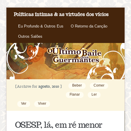
Políticas íntimas & as virtudes dos vícios
Eu Profundo & Outros Eus
O Retorno da Canção
Outros Salões
Beber
Comer
[Archive for
agosto, 2010
]
Flanar
Ler
Ver
Viver
OSESP, lá, em ré menor