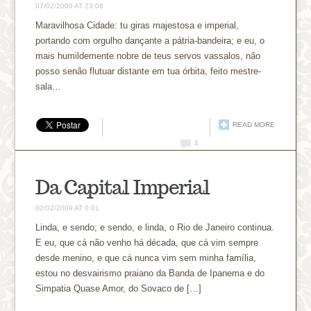
07/02/2009 AT 23:08
Maravilhosa Cidade: tu giras majestosa e imperial,
portando com orgulho dançante a pátria-bandeira; e eu, o
mais humildemente nobre de teus servos vassalos, não
posso senão flutuar distante em tua órbita, feito mestre-
sala…
READ MORE
1
Da Capital Imperial
02/02/2009 AT 0:01
Linda, e sendo; e sendo, e linda, o Rio de Janeiro continua.
E eu, que cá não venho há década, que cá vim sempre
desde menino, e que cá nunca vim sem minha família,
estou no desvairismo praiano da Banda de Ipanema e do
Simpatia Quase Amor, do Sovaco de […]