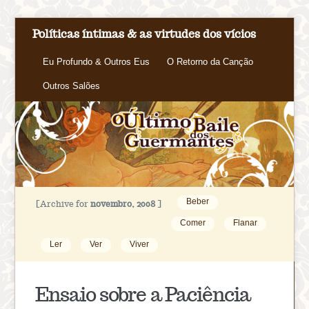
Políticas íntimas & as virtudes dos vícios
Eu Profundo & Outros Eus
O Retorno da Canção
Outros Salões
Beber
[Archive for
novembro, 2008
]
Comer
Flanar
Ler
Ver
Viver
Ensaio sobre a Paciência