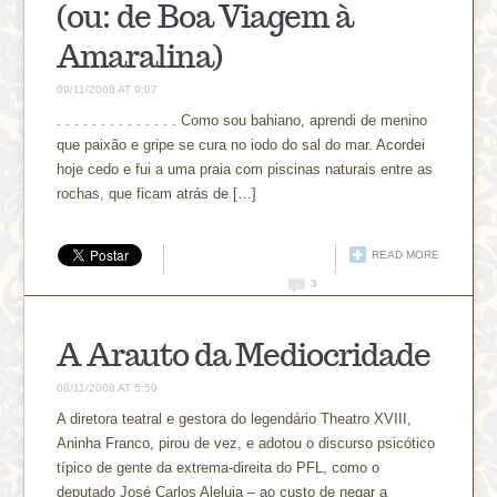
(ou: de Boa Viagem à
Amaralina)
09/11/2008 AT 9:07
. . . . . . . . . . . . . . Como sou bahiano, aprendi de menino
que paixão e gripe se cura no iodo do sal do mar. Acordei
hoje cedo e fui a uma praia com piscinas naturais entre as
rochas, que ficam atrás de […]
READ MORE
3
A Arauto da Mediocridade
08/11/2008 AT 5:59
A diretora teatral e gestora do legendário Theatro XVIII,
Aninha Franco, pirou de vez, e adotou o discurso psicótico
típico de gente da extrema-direita do PFL, como o
deputado José Carlos Aleluia – ao custo de negar a