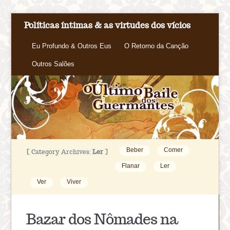
Políticas íntimas & as virtudes dos vícios
Eu Profundo & Outros Eus
O Retorno da Canção
Outros Salões
Beber
Comer
[ Category Archives:
Ler
]
Flanar
Ler
Ver
Viver
Bazar dos Nômades na