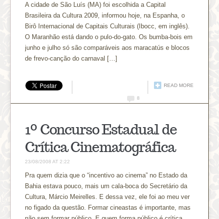
A cidade de São Luís (MA) foi escolhida a Capital
Brasileira da Cultura 2009, informou hoje, na Espanha, o
Birô Internacional de Capitais Culturais (Ibocc, em inglês).
O Maranhão está dando o pulo-do-gato. Os bumba-bois em
junho e julho só são comparáveis aos maracatús e blocos
de frevo-canção do carnaval […]
READ MORE
8
1º Concurso Estadual de
Crítica Cinematográfica
23/08/2008 AT 2:22
Pra quem dizia que o “incentivo ao cinema” no Estado da
Bahia estava pouco, mais um cala-boca do Secretário da
Cultura, Márcio Meirelles. E dessa vez, ele foi ao meu ver
no figado da questão. Formar cineastas é importante, mas
não sem formar público. E quem forma público é crítica