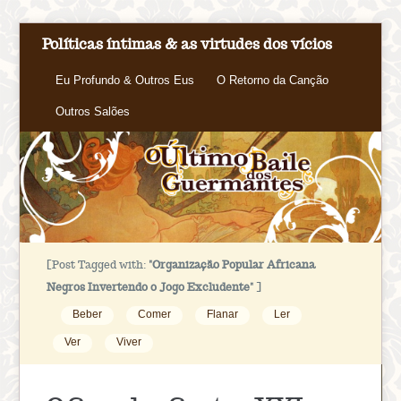
Políticas íntimas & as virtudes dos vícios
Eu Profundo & Outros Eus
O Retorno da Canção
Outros Salões
[Post Tagged with:
"Organização Popular Africana
Negros Invertendo o Jogo Excludente"
]
Beber
Comer
Flanar
Ler
Ver
Viver