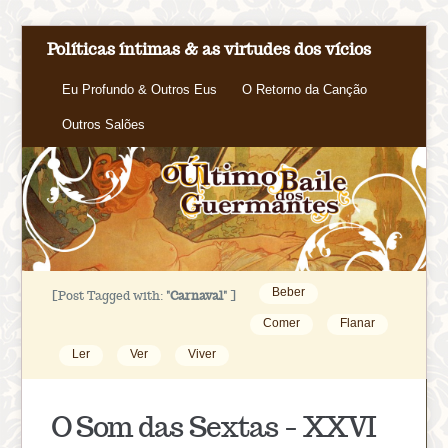
Políticas íntimas & as virtudes dos vícios
Eu Profundo & Outros Eus
O Retorno da Canção
Outros Salões
Beber
[Post Tagged with:
"Carnaval"
]
Comer
Flanar
Ler
Ver
Viver
O Som das Sextas – XXVI