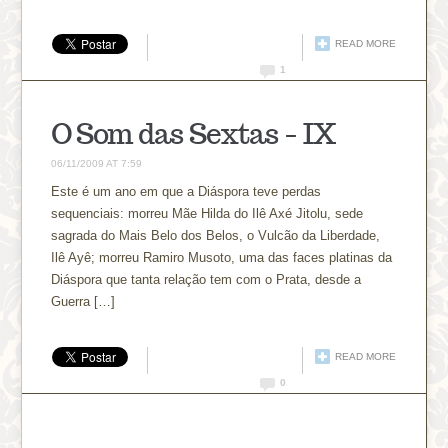
READ MORE
1
O Som das Sextas – IX
06/11/2009 AT 7:59
Este é um ano em que a Diáspora teve perdas
sequenciais: morreu Mãe Hilda do Ilê Axé Jitolu, sede
sagrada do Mais Belo dos Belos, o Vulcão da Liberdade,
Ilê Ayê; morreu Ramiro Musoto, uma das faces platinas da
Diáspora que tanta relação tem com o Prata, desde a
Guerra […]
READ MORE
0