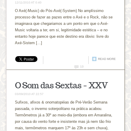
12/11/2010 AT 0:40
O Axé(-Music) do Pós-Axé(-System) No amplíssimo
processo de fazer as pazes entre o Axé e o Rock, não se
imaginava que chegariamos a um ponto em que o Axé-
Music voltaria a ter, em si, legitimidade estética – e no
entanto hoje parece que este destino era óbvio: livre do
Axé-Sistem […]
READ MORE
13
O Som das Sextas – XXV
03/09/2010 AT 22:57
Sufixos, afixos & onomatopéias de Pré-Verão Semana
passada, o inverno soterpolitano na prática acabou.
Termômetros já a 30º ao meio-dia (embora em Amaralina,
por causa do vento forte e insistente mas já nem tão frio
mais, termômetros marquem 17º às 23h e sem chuva),