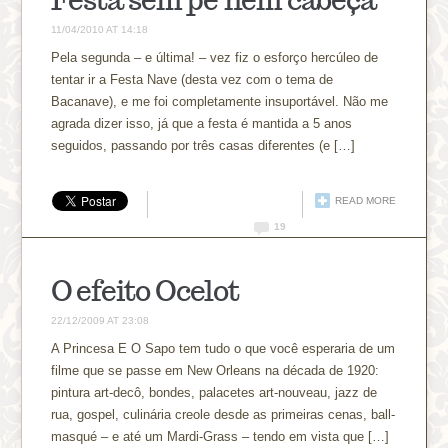
11/04/2010 AT 14:18
Pela segunda – e última! – vez fiz o esforço hercúleo de
tentar ir a Festa Nave (desta vez com o tema de
Bacanave), e me foi completamente insuportável. Não me
agrada dizer isso, já que a festa é mantida a 5 anos
seguidos, passando por três casas diferentes (e […]
READ MORE
19
O efeito Ocelot
22/12/2009 AT 23:08
A Princesa E O Sapo tem tudo o que você esperaria de um
filme que se passe em New Orleans na década de 1920:
pintura art-decô, bondes, palacetes art-nouveau, jazz de
rua, gospel, culinária creole desde as primeiras cenas, ball-
masqué – e até um Mardi-Grass – tendo em vista que […]